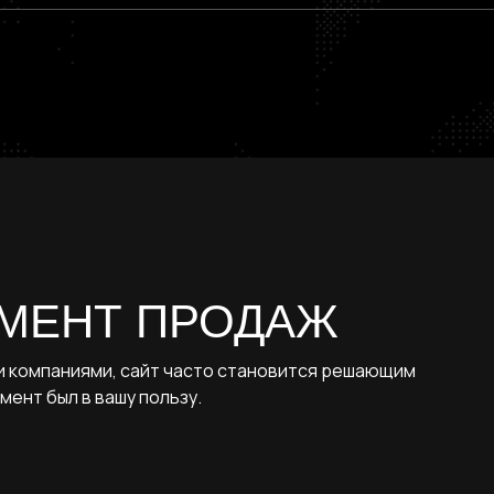
ейсы
луги
манда
УМЕНТ ПРОДАЖ
нтакты
и компаниями, сайт часто становится решающим
мент был в вашу пользу.